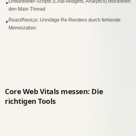
Drittanbieter-Scripts (Chat-Widgets, Analytics) blockieren
▸
den Main Thread
React/Next.js: Unnötige Re-Renders durch fehlende
▸
Memoization
Core Web Vitals messen: Die
richtigen Tools
Tool
Typ
Stärke