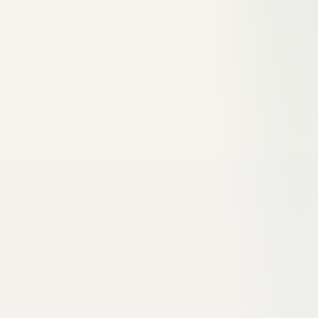
Lab +
PageSpeed
Schnellste Übersicht,
Field
Insights
Google-Daten
Data
Chrome DevTools
Lab
Detaillierte Diagnose
(Lighthouse)
Data
lokal
Field
Google Search
Echte Nutzerdaten aus
Data
Console
Chrome
(real)
Lab
Tiefste Analyse,
WebPageTest
Data
Wasserfall-Diagramm
Field
Ideal für Next.js-
Vercel Analytics
Data
Projekte