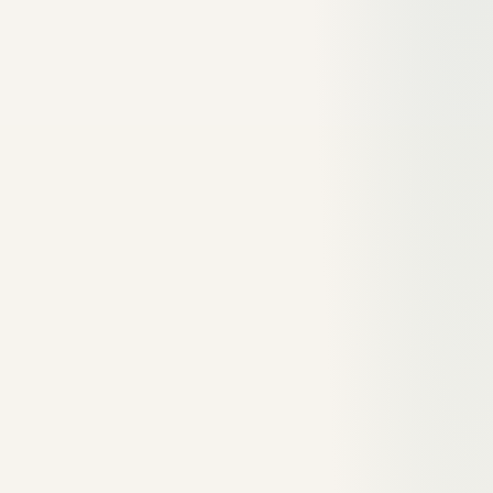
Organischer
Anteil SEO-Traffic
> 40% (Ziel)
Traffic %
Top Landing
Einstiegsseiten mit
Regelmäßig
Pages
höchstem Traffic
prüfen
Absprungrate
Sitzungen ohne
< 50%
(Bounce)
Engagement
Desktop vs. Mobile vs.
Mobile >
Geräte-Split
Tablet
50% prüfen
Conversion
Welcher Kanal bringt
Kanal-ROI
nach Kanal
Conversions?
bewerten
Nutzer-
Wachstum
Wiederkehrende Nutzer
Retention
über Zeit