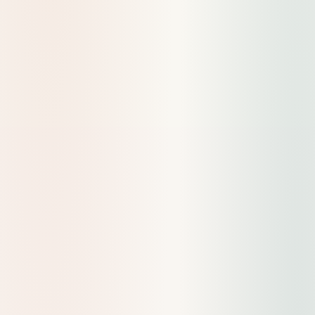
Universal
Google
Merkmal
Analytics
Analytics 4
(alt)
(neu)
Sitzungen &
Events &
Datenmodell
Seitenaufrufe
Parameter
✅ User-ID-
Geräteübergreifend
Begrenzt
basiert
Cookie-
Cookieless-fähig
Datenschutz
abhängig
(Modellierung)
Anpassbar
Berichte
Vordefiniert
(Explorations)