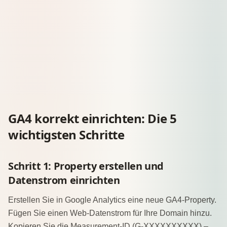
Nicht
✅ KI-basierte
Prognosen
vorhanden
Vorhersagen
Echtzeit
Begrenzt
✅ Vollständig
❌
Status
Abgeschaltet
✅ Aktuell
(Juli 2023)
GA4 korrekt einrichten: Die 5
wichtigsten Schritte
Schritt 1: Property erstellen und
Datenstrom einrichten
Erstellen Sie in Google Analytics eine neue GA4-Property.
Fügen Sie einen Web-Datenstrom für Ihre Domain hinzu.
Kopieren Sie die Measurement-ID (G-XXXXXXXXXX) –