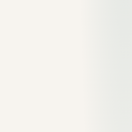
Zielwert
KPI
Was es misst
(Richtwert)
Anteil aktiver Sitzungen
Engagement
(>10 Sek. oder
> 50%
Rate
Conversion)
Avg.
Durchschnittliche aktive
Engagement
> 1 Minute
Zeit pro Sitzung
Time
Conversion
Anteil Sitzungen mit
2-5% (B2B)
Rate
Conversion
Neue Nutzer
Anteil Erstbesucher
50-70%
%