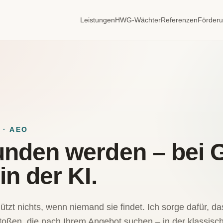
Leistungen
HWG-Wächter
Referenzen
Förder
 · AEO
unden werden – bei 
in der KI.
ützt nichts, wenn niemand sie findet. Ich sorge dafür, d
toßen, die nach Ihrem Angebot suchen – in der klassis