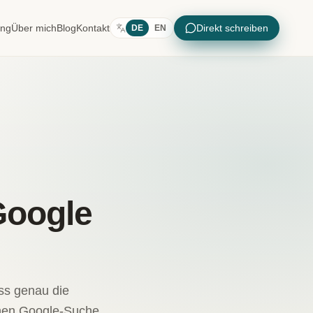
ung
Über mich
Blog
Kontakt
Direkt schreiben
DE
EN
Google
ass genau die
chen Google-Suche